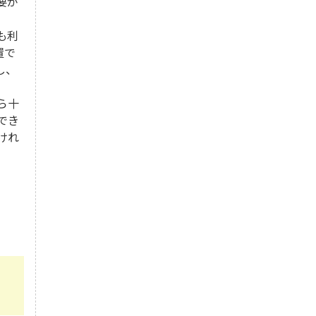
要が
も利
置で
し、
ら十
でき
けれ