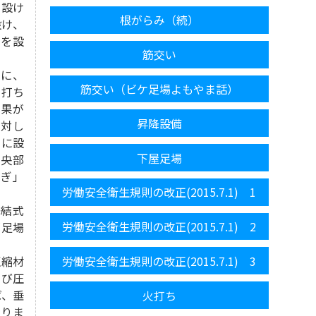
を設け
根がらみ（続）
設け、
ぎを設
筋交い
うに、
筋交い（ビケ足場よもやま話）
火打ち
効果が
昇降設備
に対し
隅に設
下屋足場
中央部
なぎ」
労働安全衛生規則の改正(2015.7.1) 1
結式
労働安全衛生規則の改正(2015.7.1) 2
「足場
労働安全衛生規則の改正(2015.7.1) 3
縮材
よび圧
ば、垂
火打ち
なりま