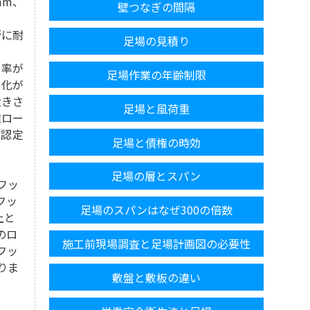
mm、
壁つなぎの間隔
断に耐
足場の見積り
全率が
足場作業の年齢制限
劣化が
大きさ
足場と風荷重
維ロー
旧認定
足場と債権の時効
足場の層とスパン
フッ
フッ
足場のスパンはなぜ300の倍数
上と
のロ
施工前現場調査と足場計画図の必要性
フッ
りま
敷盤と敷板の違い