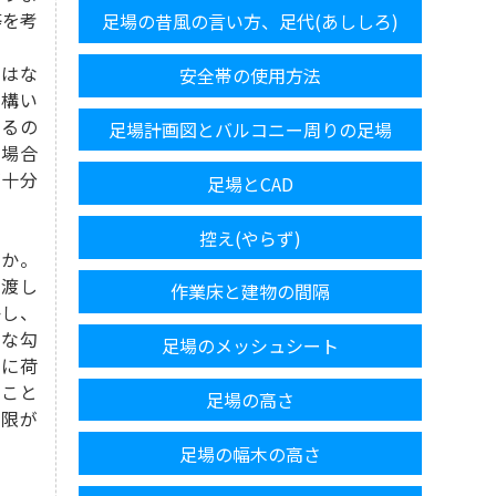
等を考
足場の昔風の言い方、足代(あししろ)
はな
安全帯の使用方法
も構い
るの
足場計画図とバルコニー周りの足場
な場合
が十分
足場とCAD
控え(やらず)
か。
け渡し
作業床と建物の間隔
かし、
うな勾
足場のメッシュシート
向に荷
いこと
足場の高さ
制限が
足場の幅木の高さ