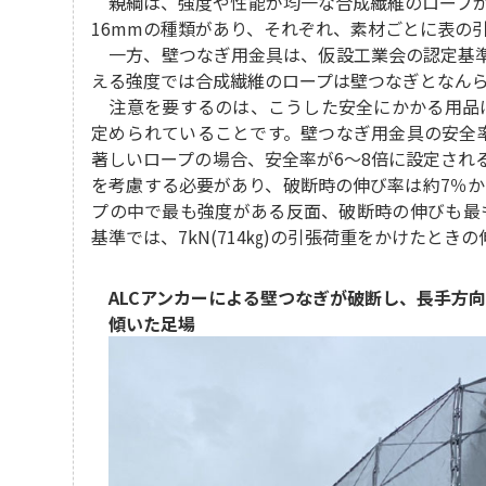
親綱は、強度や性能が均一な合成繊維のロープが用
16mmの種類があり、それぞれ、素材ごとに表の
一方、壁つなぎ用金具は、仮設工業会の認定基準で引
える強度では合成繊維のロープは壁つなぎとなん
注意を要するのは、こうした安全にかかる用品
定められていることです。壁つなぎ用金具の安全率
著しいロープの場合、安全率が6～8倍に設定され
を考慮する必要があり、破断時の伸び率は約7％か
プの中で最も強度がある反面、破断時の伸びも最
基準では、7kN(714㎏)の引張荷重をかけたとき
ALCアンカーによる壁つなぎが破断し、長手方
傾いた足場