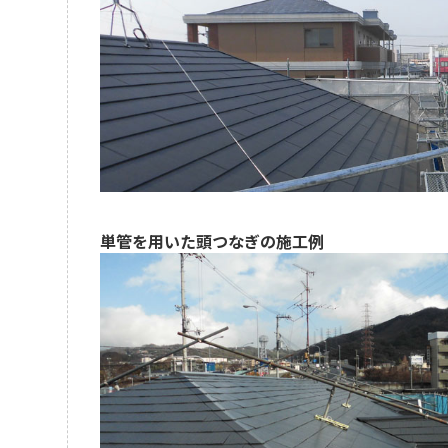
社
託)
員)
総
合
職
(仮
設
資
材
整
単管を用いた頭つなぎの施工例
備)