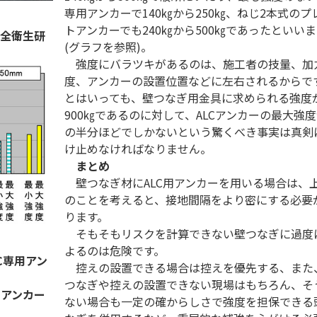
専用アンカーで140㎏から250㎏、ねじ2本式のプ
トアンカーでも240㎏から500㎏であったといい
安全衛生研
(グラフを参照)。
強度にバラツキがあるのは、施工者の技量、加
度、アンカーの設置位置などに左右されるからで
とはいっても、壁つなぎ用金具に求められる強度
900㎏であるのに対して、ALCアンカーの最大強
の半分ほどでしかないという驚くべき事実は真剣
け止めなければなりません。
まとめ
壁つなぎ材にALC用アンカーを用いる場合は、
のことを考えると、接地間隔をより密にする必要
ります。
そもそもリスクを計算できない壁つなぎに過度
よるのは危険です。
C専用アン
控えの設置できる場合は控えを優先する、また
つなぎや控えの設置できない現場はもちろん、そ
トアンカー
ない場合も一定の確からしさで強度を担保できる