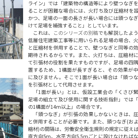
ライン」では「建築物の構造等により壁つなぎ
ることが困難な場合には、火打ち及び圧縮材を
かつ、足場の一面の長さが長い場合には頭つな
けて足場を補強すること」としています。
これは、
このシリーズの別稿
でも解説したよ
低層住宅建築工事等に用いられる足場の場合、
と圧縮材を併用することで、壁つなぎと同等の
期待されるからです。また、火打ちは、圧縮材
て引張材の役割を果たすものですが、足場の四
置するため、1構面が長すぎると、その効果が
に及びません。そこで1面が長い場合は「頭つ
を引張材として代用させます。
「1面が長い」とは、仮設工業会の「くさび緊
足場の組立て及び使用に関する技術指針」では
の1構面が14ｍ以上」の場合です。
「頭つなぎ」が引張の効果しかないときは、圧
と併用することが必要です。また、頭つなぎ(お
縮材)の間隔は、労働安全衛生規則の規定に従え
直方向5ｍ、水平方向5.5ｍごとに設けなければ