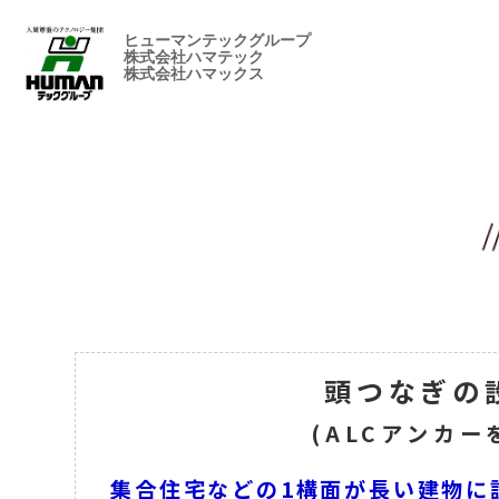
ヒューマンテックグループ
株式会社ハマテック
株式会社ハマックス
ク
ビ
総
交
各
オ
代
ハ
ハ
グ
人
仮
会
グ
営
環
ハ
ハ
レ
ケ
合
通
種
リ
表
マ
マ
ル
を
設
社
ル
業
境
マ
マ
TOPICS(最
足
コ
ー
足
仮
誘
許
ジ
ご
テ
ッ
ー
知
機
情
ー
所
方
近
場
ン
テ
ッ
ン
場
設
導・
可
ナ
挨
ッ
ク
プ
る
材
報
プ
の
針
の
の
テ
ッ
ク
の
の
資
警
申
ル
拶
ク
ス
を
の
(PDF)
の
ご
出
摩
ス
ク
ス
運
設
材
備
請
イ
を
を
知
整
歩
案
来
訶
ト
転
計・
リ
の
メ
知
知
る
備
み
内
総
総
事)
不
(足
員
施
ー
代
ー
る
る
工
合
合
思
場
(技
工
ス
行、
ジ
場
職
職
議
の
術
（技
サ
シ
(営
(営
(豆
施
サ
術
ポ
ー
業
業
知
工
ー
サ
ー
ト
頭つなぎの
職)
職)
識)
事
ビ
ー
ト
の
例)
ス)
ビ
ご
(ALCアンカ
付
ス）
提
技
足
レ
付
供
術
場
集合住宅などの1構面が長い建物に