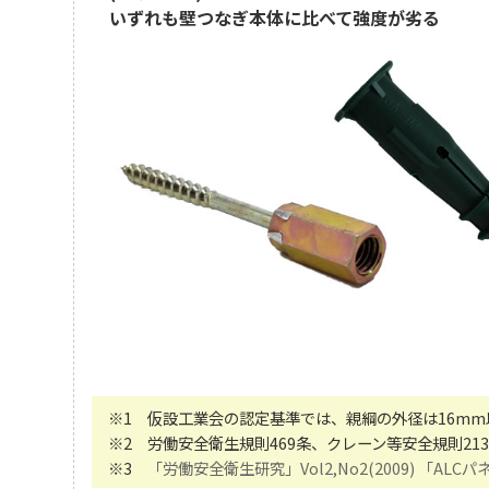
いずれも壁つなぎ本体に比べて強度が劣る
※1 仮設工業会の認定基準では、親綱の外径は16mm
※2 労働安全衛生規則469条、クレーン等安全規則2
※3
「労働安全衛生研究」Vol2,No2(2009) 「