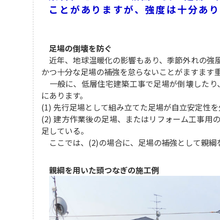
ン
レ
職
施
ことがありますが、強度は十分あ
タ
ン
(3T
工
ル
タ
ド
ス
ル
ラ
タ
イ
ッ
足場の倒壊を防ぐ
バ
フ
近年、地球温暖化の影響もあり、季節外れの強風
ー
(正
かつ十分な足場の補強を怠らないことがますます
兼
社
一般に、低層住宅建築工事で足場が倒壊したり
現
員)
場
にあります。
作
(1) 先行足場として組み立てた足場が自立安定性
足
業
(2) 建方作業後の足場、またはリフォーム工事
場
員)
施
足している。
工
ここでは、(2)の場合に、足場の補強として親綱
交
ス
通
タ
親綱を用いた頭つなぎの施工例
誘
ッ
導
フ
員
(業
(契
務
約
委