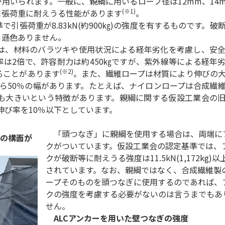
いられます。一般に、親綱に用いるロープ径は12mm、14
(※1)
引張荷重に耐えうる性能があります
。
張荷重が8.83kN(約900㎏)の強度を有するものです。破
ら遜色ありません。
は、材料のバラツキや使用状況による経年劣化を考慮し、安
は2倍で、許容耐力は約450㎏ですが、紫外線等による経年
(※2)
ることがあります
。また、繊維ロープは材質により伸びの
ら50％の幅があります。たとえば、ナイロンロープは合成繊
も大きいという特徴があります。親綱に関する仮設工業会の
の伸び率を10％以下としています。
「頭つなぎ」に親綱を使用する場合は、両端に
向の構面が
クがついています。仮設工業会の認定基準では、
クが破断等に耐えうる強度は11.5kN(1,172kg)以
されています。なお、親綱ではなく、合成繊維製
ープそのものを頭つなぎに使用するのであれば、
クの強度を考慮する必要がないのは言うまでもあ
せん。
ALCアンカーを用いた壁つなぎの強度