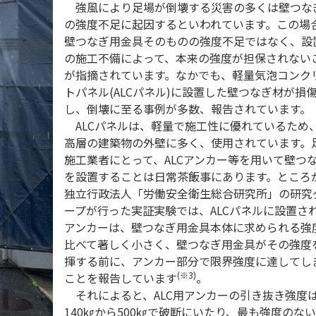
強風により足場が倒壊する災害の多くは壁つな
の強度不足に起因するといわれています。この場
壁つなぎ用金具そのものの強度不足ではなく、設
の施工不備によって、本来の強度が担保されない
が指摘されています。なかでも、軽量気泡コンク
トパネル(ALCパネル)に設置した壁つなぎ材が損
し、倒壊に至る事例が多数、報告されています。
ALCパネルは、軽量で施工性に優れているため
高層の建築物の外壁に多く、使用されています。
施工業者にとって、ALCアンカー等を用いて壁つ
を設置することは日常茶飯事にあります。ところ
独立行政法人「労働安全衛生総合研究所」の研究
ープが行った実証実験では、ALCパネルに設置さ
アンカーは、壁つなぎ用金具本体に求められる強
比べて著しく小さく、壁つなぎ用金具がその強度
揮する前に、アンカー部分で限界強度に達してし
(※3)
ことを報告しています
。
それによると、ALC用アンカーの引き抜き強度
140㎏から500㎏で破断にいたり、最も強度のないA