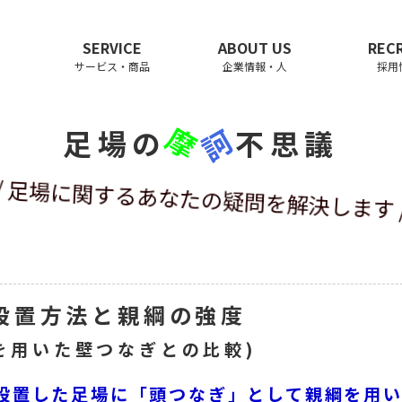
SERVICE
ABOUT US
REC
サービス・商品
企業情報・人
採用
摩
訶
足場の
不思議
// 足場に関するあなたの疑問を解決します /
設置方法と親綱の強度
ーを用いた壁つなぎとの比較)
設置した足場に「頭つなぎ」として親綱を用