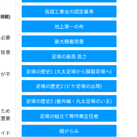
仮設工業会の認定基準
 掲載)
地上第一の布
、必要
最大積載荷重
が背景
足場の最高 高さ
足場の歴史1 (丸太足場から鋼製足場へ)
強が不
足場の歴史2 (ビケ足場の出現)
足場の歴史3 (番外編・丸太足場のいま)
ため
足場の組立て等作業主任者
設置要
根がらみ
イド