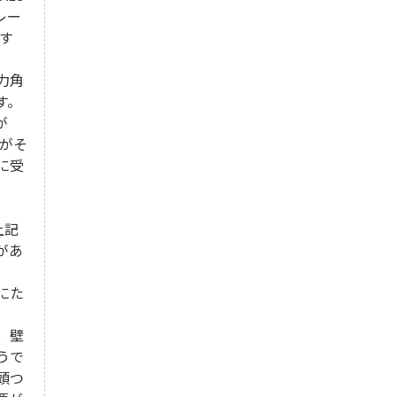
レー
ます
力角
す。
が
度がそ
に受
上記
があ
にた
、壁
うで
頭つ