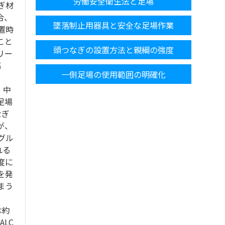
労働安全衛生法と足場
ぎ材
合、
墜落制止用器具と安全な足場作業
置時
こと
頭つなぎの設置方法と親綱の強度
リー
傷
一側足場の使用範囲の明確化
、中
足場
なぎ
が、
グル
れる
度に
を発
まう
は約
LC