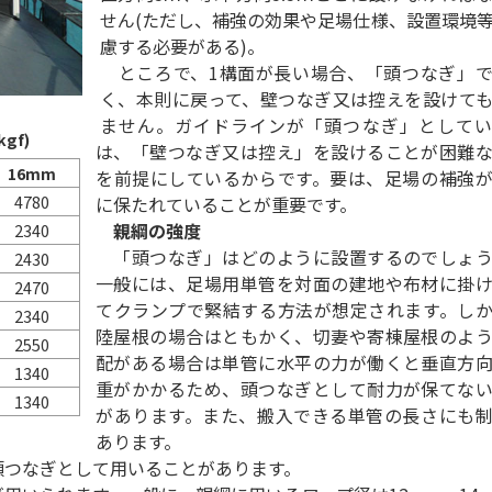
せん(ただし、補強の効果や足場仕様、設置環境
慮する必要がある)。
ところで、1構面が長い場合、「頭つなぎ」で
く、本則に戻って、壁つなぎ又は控えを設けて
ません。ガイドラインが「頭つなぎ」としてい
gf)
は、「壁つなぎ又は控え」を設けることが困難
16mm
を前提にしているからです。要は、足場の補強
4780
に保たれていることが重要です。
親綱の強度
2340
「頭つなぎ」はどのように設置するのでしょう
2430
一般には、足場用単管を対面の建地や布材に掛
2470
てクランプで緊結する方法が想定されます。し
2340
陸屋根の場合はともかく、切妻や寄棟屋根のよ
2550
配がある場合は単管に水平の力が働くと垂直方
1340
重がかかるため、頭つなぎとして耐力が保てな
1340
があります。また、搬入できる単管の長さにも
あります。
つなぎとして用いることがあります。